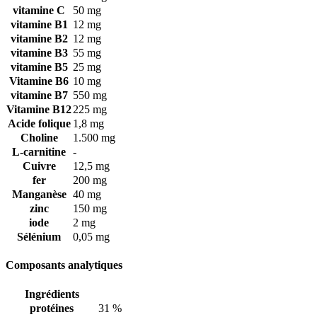
vitamine C
50 mg
vitamine B1
12 mg
vitamine B2
12 mg
vitamine B3
55 mg
vitamine B5
25 mg
Vitamine B6
10 mg
vitamine B7
550 mg
Vitamine B12
225 mg
Acide folique
1,8 mg
Choline
1.500 mg
L-carnitine
-
Cuivre
12,5 mg
fer
200 mg
Manganèse
40 mg
zinc
150 mg
iode
2 mg
Sélénium
0,05 mg
Composants analytiques
Ingrédients
protéines
31 %