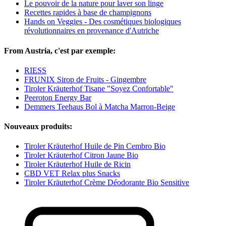
Le pouvoir de la nature pour laver son linge
Recettes rapides à base de champignons
Hands on Veggies - Des cosmétiques biologiques
révolutionnaires en provenance d'Autriche
From Austria, c'est par exemple:
RIESS
FRUNIX Sirop de Fruits - Gingembre
Tiroler Kräuterhof Tisane "Soyez Confortable"
Peeroton Energy Bar
Demmers Teehaus Bol à Matcha Marron-Beige
Nouveaux produits:
Tiroler Kräuterhof Huile de Pin Cembro Bio
Tiroler Kräuterhof Citron Jaune Bio
Tiroler Kräuterhof Huile de Ricin
CBD VET Relax plus Snacks
Tiroler Kräuterhof Crème Déodorante Bio Sensitive