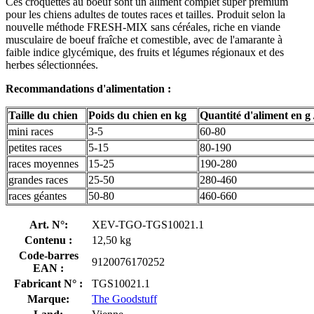
Ces croquettes au boeuf sont un aliment complet super premium
pour les chiens adultes de toutes races et tailles. Produit selon la
nouvelle méthode FRESH-MIX sans céréales, riche en viande
musculaire de boeuf fraîche et comestible, avec de l'amarante à
faible indice glycémique, des fruits et légumes régionaux et des
herbes sélectionnées.
Recommandations d'alimentation :
Taille du chien
Poids du chien en kg
Quantité d'aliment en g 
mini races
3-5
60-80
petites races
5-15
80-190
races moyennes
15-25
190-280
grandes races
25-50
280-460
races géantes
50-80
460-660
Art. N°:
XEV-TGO-TGS10021.1
Contenu :
12,50 kg
Code-barres
9120076170252
EAN :
Fabricant N° :
TGS10021.1
Marque:
The Goodstuff