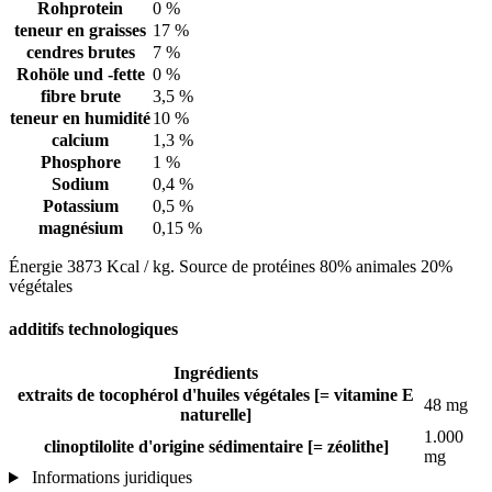
Rohprotein
0 %
teneur en graisses
17 %
cendres brutes
7 %
Rohöle und -fette
0 %
fibre brute
3,5 %
teneur en humidité
10 %
calcium
1,3 %
Phosphore
1 %
Sodium
0,4 %
Potassium
0,5 %
magnésium
0,15 %
Énergie 3873 Kcal / kg. Source de protéines 80% animales 20%
végétales
additifs technologiques
Ingrédients
extraits de tocophérol d'huiles végétales [= vitamine E
48 mg
naturelle]
1.000
clinoptilolite d'origine sédimentaire [= zéolithe]
mg
Informations juridiques