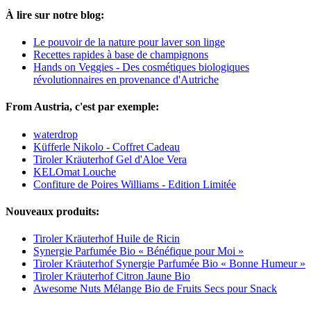
À lire sur notre blog:
Le pouvoir de la nature pour laver son linge
Recettes rapides à base de champignons
Hands on Veggies - Des cosmétiques biologiques
révolutionnaires en provenance d'Autriche
From Austria, c'est par exemple:
waterdrop
Küfferle Nikolo - Coffret Cadeau
Tiroler Kräuterhof Gel d'Aloe Vera
KELOmat Louche
Confiture de Poires Williams - Edition Limitée
Nouveaux produits:
Tiroler Kräuterhof Huile de Ricin
Synergie Parfumée Bio « Bénéfique pour Moi »
Tiroler Kräuterhof Synergie Parfumée Bio « Bonne Humeur »
Tiroler Kräuterhof Citron Jaune Bio
Awesome Nuts Mélange Bio de Fruits Secs pour Snack