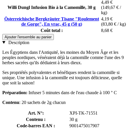
4,49 €
Willi Dungl Infusion Bio à la Camomille, 30 g
(149,67 € /
kg)
Österreichische Bergkräuter Tisane "Roulement
4,19 €
de Gorge", En vrac, 45 g (50 g)
(83,80 € / kg)
Coût total :
8,68 €
Ajouter l'ensemble au panier
Description
Les Égyptiens dans l'Antiquité, les moines du Moyen Âge et les
peuples nordiques, vénéraient déjà la camomille comme l'une des 9
herbes sacrées qu'ils dédiaient à leurs dieux.
Ses propriétés polyvalentes et bénéfiques rendent la camomille si
unique. Une infusion à la camomille est toujours délicieuse, quelle
que soit la saison!
Préparation:
Infuser 5 minutes dans de l'eau chaude à 100 ° C
Contenu
: 20 sachets de 2g chacun
Art. N°:
XPI-TK-71551
Contenu :
30 g
Code-barres EAN :
9001475017907