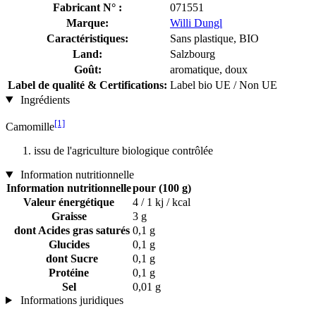
Fabricant N° :
071551
Marque:
Willi Dungl
Caractéristiques:
Sans plastique, BIO
Land:
Salzbourg
Goût:
aromatique, doux
Label de qualité & Certifications:
Label bio UE / Non UE
Ingrédients
[1]
Camomille
issu de l'agriculture biologique contrôlée
Information nutritionnelle
Information nutritionnelle
pour (100 g)
Valeur énergétique
4 / 1 kj / kcal
Graisse
3 g
dont Acides gras saturés
0,1 g
Glucides
0,1 g
dont Sucre
0,1 g
Protéine
0,1 g
Sel
0,01 g
Informations juridiques