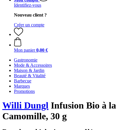
Identifiez-vous
Nouveau client ?
Créer un compte
Mon panier
0,00 €
Gastronomie
Mode & Accessoires
Maison & Jardin
Beauté & Vitalité
Barbecue
Marques
Promotions
Willi Dungl
Infusion Bio à la
Camomille, 30 g