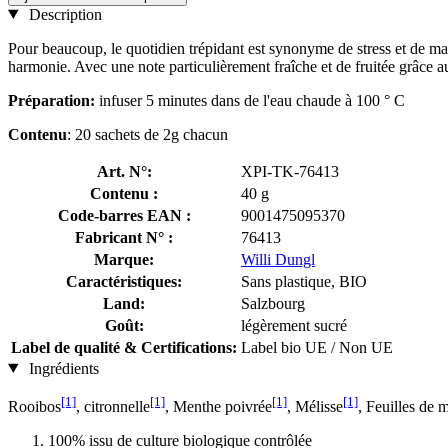
Description
Pour beaucoup, le quotidien trépidant est synonyme de stress et de mal-
harmonie. Avec une note particulièrement fraîche et de fruitée grâce aux
Préparation:
infuser 5 minutes dans de l'eau chaude à 100 ° C
Contenu
: 20 sachets de 2g chacun
Art. N°:
XPI-TK-76413
Contenu :
40 g
Code-barres EAN :
9001475095370
Fabricant N° :
76413
Marque:
Willi Dungl
Caractéristiques:
Sans plastique, BIO
Land:
Salzbourg
Goût:
légèrement sucré
Label de qualité & Certifications:
Label bio UE / Non UE
Ingrédients
[1]
[1]
[1]
[1]
Rooibos
, citronnelle
, Menthe poivrée
, Mélisse
, Feuilles de 
100% issu de culture biologique contrôlée