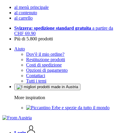
al menù principale
al contenuto
al carrello
Svizzera: spedizione standard gratuita
a partire da
CHF 69.90
Più di 5.800 prodotti
Aiuto
Dov'è il mio ordine?
Restituzione prodotti
Costi di spedizione
Opzioni di pagamento
Contattaci
Tutti i temi
More inspiration
Erbe e spezie da tutto il mondo
Login