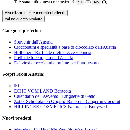
Ti è stata utile questa recensione?
(0)
(0)
Sì
No
Visualizza tutte le recensioni clienti.
Valuta questo prodotto
Categorie preferite:
Souvenir dall'Austria
Cioccolatini e specialità a base di cioccolato dall'Austria
Hofbauer - Raffinate prelibatezze viennesi
Prelibate idee regalo dall'Austria
Deliziosi cioccolatini e praline per il tuo tesoro
Scopri From Austria:
iSi
ECHT VOM LAND Bergcola
Calendario dell'Avvento - Linguette di Gatto
Zotter Schokoladen Organic Balleros - Ginger in Coconut
HILLINGER COSMETICS Naturalspa Bodywash
Nuovi prodotti:
Miscela di Oli Bio "My Pain No Way Today"