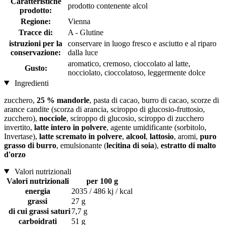
Caratteristiche
prodotto contenente alcol
prodotto:
Regione:
Vienna
Tracce di:
A - Glutine
istruzioni per la
conservare in luogo fresco e asciutto e al riparo
conservazione:
dalla luce
aromatico, cremoso, cioccolato al latte,
Gusto:
nocciolato, cioccolatoso, leggermente dolce
Ingredienti
zucchero,
25 % mandorle
, pasta di cacao, burro di cacao, scorze di
arance candite (scorza di arancia, sciroppo di glucosio-fruttosio,
zucchero),
nocciole
, sciroppo di glucosio, sciroppo di zucchero
invertito,
latte intero in polvere
, agente umidificante (sorbitolo,
Invertase),
latte scremato in polvere
,
alcool
,
lattosio
, aromi,
puro
grasso di burro
, emulsionante (
lecitina di soia
),
estratto di malto
d'orzo
Valori nutrizionali
Valori nutrizionali
per 100 g
energia
2035 / 486 kj / kcal
grassi
27 g
di cui grassi saturi
7,7 g
carboidrati
51 g