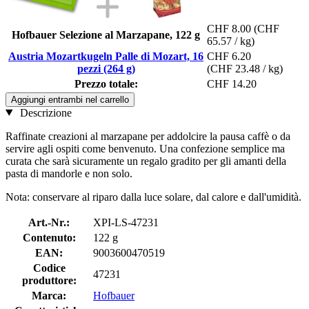
CHF 8.00
(CHF
Hofbauer Selezione al Marzapane, 122 g
65.57 / kg)
Austria Mozartkugeln Palle di Mozart, 16
CHF 6.20
pezzi (264 g)
(CHF 23.48 / kg)
Prezzo totale:
CHF 14.20
Aggiungi entrambi nel carrello
Descrizione
Raffinate creazioni al marzapane per addolcire la pausa caffè o da
servire agli ospiti come benvenuto. Una confezione semplice ma
curata che sarà sicuramente un regalo gradito per gli amanti della
pasta di mandorle e non solo.
Nota: conservare al riparo dalla luce solare, dal calore e dall'umidità.
Art.-Nr.:
XPI-LS-47231
Contenuto:
122 g
EAN:
9003600470519
Codice
47231
produttore:
Marca:
Hofbauer