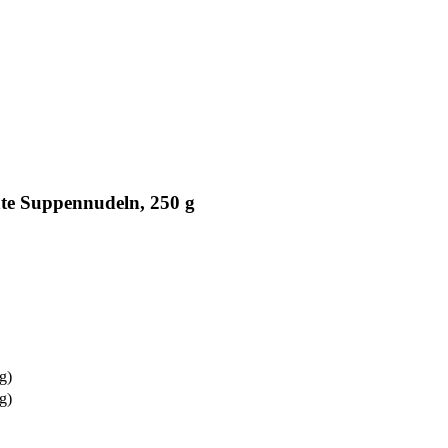
te Suppennudeln, 250 g
g)
g)