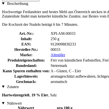
Beschreibung
Hochwertige Freilandeier und bestes Mehl aus Österreich stecken in
Zutatenliste findet man keinerlei künstliche Zusätze, nur Bestes vom 
Die Kochzeit der Nudeln beträgt 6 bis 7 Minuten.
Art.-Nr.:
XPI-AM-00033
Inhalt:
250 g
EAN:
9120098830233
Hersteller-Nr.:
00033
Marke:
Altmüller
Produkteigenschaften:
Frei von künstlichen Farbstoffen, Fr
Bundesland:
Steiermark
Kann Spuren enthalten von:
A - Gluten, C - Eier
Lagerhinweis:
aromageschützt aufbewahren, lichtges
Geschmack:
aromatisch
Zutaten
Hartweizengrieß
,
19 % Eier
, Salz
Nährwert
Nährwert
pro 100 g