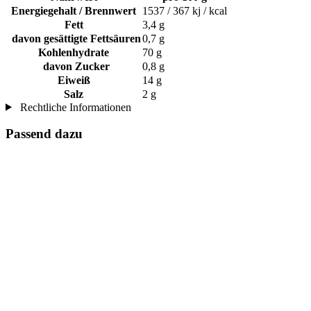
Energiegehalt / Brennwert
1537 / 367 kj / kcal
Fett
3,4 g
davon gesättigte Fettsäuren
0,7 g
Kohlenhydrate
70 g
davon Zucker
0,8 g
Eiweiß
14 g
Salz
2 g
Rechtliche Informationen
Passend dazu