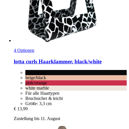
4 Optionen
lotta curls
Haarklammer, black/white
black/white
beige/black
pink/orange
white marble
Für alle Haartypen
Bruchsicher & leicht
Größe: 3,3 cm
€ 13,99
Zustellung bis 11. August