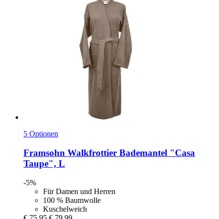
5 Optionen
Framsohn
Walkfrottier Bademantel "Casa
Taupe", L
-5%
Für Damen und Herren
100 % Baumwolle
Kuschelweich
€ 75,95
€ 79,99