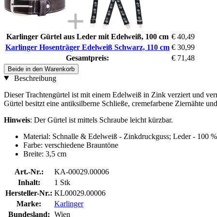
Karlinger Gürtel aus Leder mit Edelweiß, 100 cm
€ 40,49
Karlinger Hosenträger Edelweiß Schwarz, 110 cm
€ 30,99
Gesamtpreis:
€ 71,48
Beide in den Warenkorb
Beschreibung
Dieser Trachtengürtel ist mit einem Edelweiß in Zink verziert und ve
Gürtel besitzt eine antiksilberne Schließe, cremefarbene Ziernähte un
Hinweis
: Der Gürtel ist mittels Schraube leicht kürzbar.
Material: Schnalle & Edelweiß - Zinkdruckguss; Leder - 100 %
Farbe: verschiedene Brauntöne
Breite: 3,5 cm
Art.-Nr.:
KA-00029.00006
Inhalt:
1 Stk
Hersteller-Nr.:
KL00029.00006
Marke:
Karlinger
Bundesland:
Wien