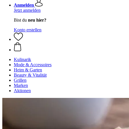
Anmelden
Jetzt anmelden
Bist du
neu hier?
Konto erstellen
Kulinarik
Mode & Accessoires
Heim & Garten
Beauty & Vitalität
Grillen
Marken
Aktionen