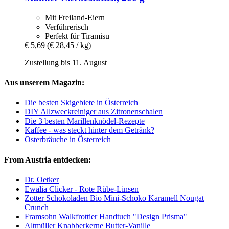
Mit Freiland-Eiern
Verführerisch
Perfekt für Tiramisu
€ 5,69
(€ 28,45 / kg)
Zustellung bis 11. August
Aus unserem Magazin:
Die besten Skigebiete in Österreich
DIY Allzweckreiniger aus Zitronenschalen
Die 3 besten Marillenknödel-Rezepte
Kaffee - was steckt hinter dem Getränk?
Osterbräuche in Österreich
From Austria entdecken:
Dr. Oetker
Ewalia Clicker - Rote Rübe-Linsen
Zotter Schokoladen Bio Mini-Schoko Karamell Nougat
Crunch
Framsohn Walkfrottier Handtuch "Design Prisma"
Altmüller Knabberkerne Butter-Vanille