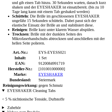
und gib einen Tab hinzu. 30 Sekunden warten, danach kurz
shaken und der EYESHAKER ist einsatzbereit. (bis zu 10
Tage lang kann mit einem Tab geshaked werden)
Schütteln
: Die Brille im geschlossenen EYESHAKER
ungefähr 15 Sekunden schütteln. Dabei passt sich der
elastische Einsatz der Brille an und stabilisiert diese.
Reinigen
: Brille kurz unter klarem Wasser abspülen.
Trocknen
: Brille mit der dunklen Seiten des
Mikrofaserhandschuhs abtrocknen und anschließen mit der
hellen Seite polieren.
Art.-Nr.:
EYS-EYESS021
Inhalt:
1 Set
EAN:
9120084991719
Hersteller-Nr.:
[101001000000]
Marke:
EYESHAKER
Bundesland:
Steiermark
Reinigungswirkung:
gegen Schmutz
EYESHAKER Cleaning Tabs
< 5 % nichtionische Tenside, Duftstoffe
Zubehör