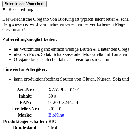
Beide in den Warenkorb
Beschreibung
Der Griechische Oregano von BioKing ist typisch-leicht bitter & sc
Bergwiesen & wird von mehreren Griechen bei verdorbenem Magen get
Geschmack!
Zubereitungsmöglichkeiten:
als Würzmittel ganz einfach wenige Blüten & Blätter des Orega
ideal zu Pizza, Salat, Schafskäse oder Mozzarella mit Tomaten
Oregano bietet sich ebenfalls als Teeaufguss ideal an
Hinweis für Allergiker:
kann produktionsbedingt Spuren von Gluten, Nüssen, Soja und
Art.-Nr.:
XAY-PL-201201
Inhalt:
30 g
EAN:
9120013234214
Hersteller-Nr.:
201201
Marke:
BioKing
Produkteigenschaften:
BIO
Bundesland:
Tirol