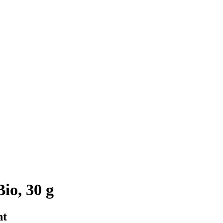
io, 30 g
ht