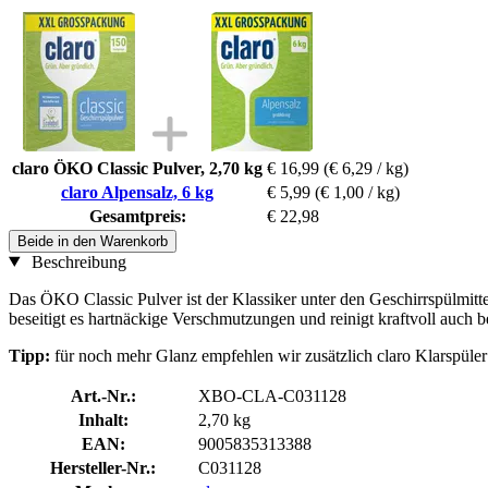
claro ÖKO Classic Pulver, 2,70 kg
€ 16,99
(€ 6,29 / kg)
claro Alpensalz, 6 kg
€ 5,99
(€ 1,00 / kg)
Gesamtpreis:
€ 22,98
Beide in den Warenkorb
Beschreibung
Das ÖKO Classic Pulver ist der Klassiker unter den Geschirrspülmit
beseitigt es hartnäckige Verschmutzungen und reinigt kraftvoll auch 
Tipp:
für noch mehr Glanz empfehlen wir zusätzlich claro Klarspüler
Art.-Nr.:
XBO-CLA-C031128
Inhalt:
2,70 kg
EAN:
9005835313388
Hersteller-Nr.:
C031128