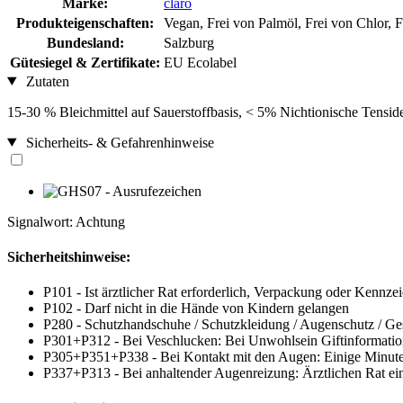
Marke:
claro
Produkteigenschaften:
Vegan, Frei von Palmöl, Frei von Chlor, F
Bundesland:
Salzburg
Gütesiegel & Zertifikate:
EU Ecolabel
Zutaten
15-30 % Bleichmittel auf Sauerstoffbasis, < 5% Nichtionische Tensid
Sicherheits- & Gefahrenhinweise
Signalwort: Achtung
Sicherheitshinweise:
P101 - Ist ärztlicher Rat erforderlich, Verpackung oder Kennzei
P102 - Darf nicht in die Hände von Kindern gelangen
P280 - Schutzhandschuhe / Schutzkleidung / Augenschutz / Ges
P301+P312 - Bei Veschlucken: Bei Unwohlsein Giftinformatio
P305+P351+P338 - Bei Kontakt mit den Augen: Einige Minuten 
P337+P313 - Bei anhaltender Augenreizung: Ärztlichen Rat einh