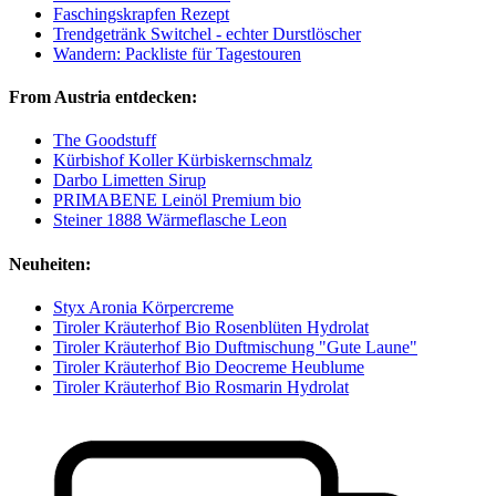
Faschingskrapfen Rezept
Trendgetränk Switchel - echter Durstlöscher
Wandern: Packliste für Tagestouren
From Austria entdecken:
The Goodstuff
Kürbishof Koller Kürbiskernschmalz
Darbo Limetten Sirup
PRIMABENE Leinöl Premium bio
Steiner 1888 Wärmeflasche Leon
Neuheiten:
Styx Aronia Körpercreme
Tiroler Kräuterhof Bio Rosenblüten Hydrolat
Tiroler Kräuterhof Bio Duftmischung "Gute Laune"
Tiroler Kräuterhof Bio Deocreme Heublume
Tiroler Kräuterhof Bio Rosmarin Hydrolat