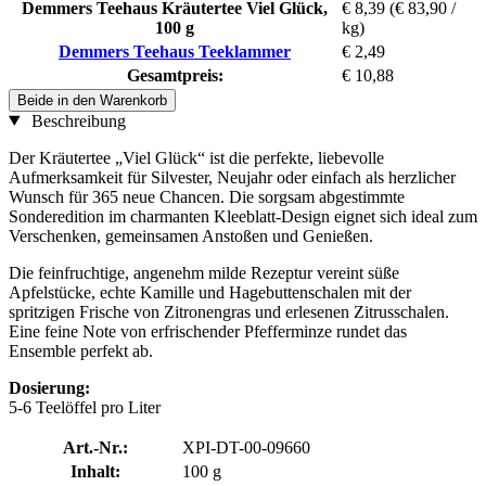
Demmers Teehaus Kräutertee Viel Glück,
€ 8,39
(€ 83,90 /
100 g
kg)
Demmers Teehaus Teeklammer
€ 2,49
Gesamtpreis:
€ 10,88
Beide in den Warenkorb
Beschreibung
Der Kräutertee „Viel Glück“ ist die perfekte, liebevolle
Aufmerksamkeit für Silvester, Neujahr oder einfach als herzlicher
Wunsch für 365 neue Chancen. Die sorgsam abgestimmte
Sonderedition im charmanten Kleeblatt-Design eignet sich ideal zum
Verschenken, gemeinsamen Anstoßen und Genießen.
Die feinfruchtige, angenehm milde Rezeptur vereint süße
Apfelstücke, echte Kamille und Hagebuttenschalen mit der
spritzigen Frische von Zitronengras und erlesenen Zitrusschalen.
Eine feine Note von erfrischender Pfefferminze rundet das
Ensemble perfekt ab.
Dosierung:
5-6 Teelöffel pro Liter
Art.-Nr.:
XPI-DT-00-09660
Inhalt:
100 g