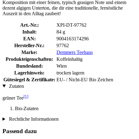
Komposition mit einer feinen, typisch grasigen Note und einem
dezent algigen Unterton, die dir eine traditionelle, fernöstliche
Auszeit in den Alltag zaubert!
Art.-Nr.:
XPI-DT-97762
Inhalt:
84 g
EAN:
9004163174296
Hersteller-Nr.:
97762
Marke:
Demmers Teehaus
Produkteigenschaften:
Koffeinhaltig
Bundesland:
Wien
Lagerhinweis:
trocken lagern
Gütesiegel & Zertifikate:
EU- / Nicht-EU Bio Zeichen
Zutaten
[1]
grüner Tee
Bio-Zutaten
Rechtliche Informationen
Passend dazu