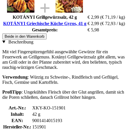
KOTÁNYI Grillgewürzsalz, 42 g
€ 2,99
(€ 71,19 / kg)
KOTÁNYI Griechische Küche Gyros, 41 g
€ 2,99
(€ 72,93 / kg)
Gesamtpreis:
€ 5,98
Beide in den Warenkorb
Beschreibung
Mit viel Fingerspitzengefühl ausgewählte Gewürze für ein
Feuerwerk an Grillgenuss. Kotányi Grillgewürzsalz gibt allem, was
am Grill oder in der Pfanne zubereitet wird, den beliebten, typisch
rauchig-würzigen Geschmack.
Verwendung
: Würzig zu Schweine-, Rindfleisch und Geflügel,
Fisch, Gemüse und Kartoffeln.
ProfiTipp
: Ungekühltes Fleisch über der Glut angrillen, damit sich
die Poren schließen, danach Grillrost höher hängen.
Art.-Nr.:
XKY-KO-151901
Inhalt:
42 g
EAN:
9001414015193
Hersteller-Nr.:
151901