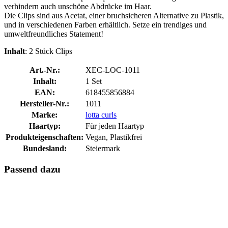
verhindern auch unschöne Abdrücke im Haar.
Die Clips sind aus Acetat, einer bruchsicheren Alternative zu Plastik,
und in verschiedenen Farben erhältlich. Setze ein trendiges und
umweltfreundliches Statement!
Inhalt
: 2 Stück Clips
Art.-Nr.:
XEC-LOC-1011
Inhalt:
1 Set
EAN:
618455856884
Hersteller-Nr.:
1011
Marke:
lotta curls
Haartyp:
Für jeden Haartyp
Produkteigenschaften:
Vegan, Plastikfrei
Bundesland:
Steiermark
Passend dazu