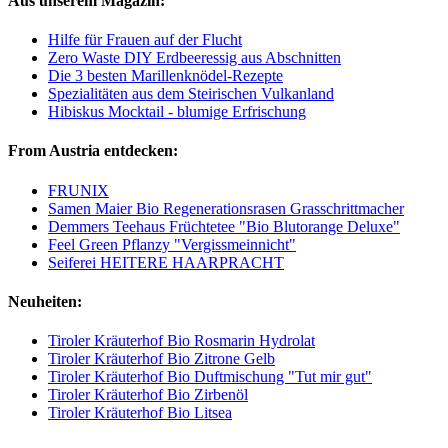
Aus unserem Magazin:
Hilfe für Frauen auf der Flucht
Zero Waste DIY Erdbeeressig aus Abschnitten
Die 3 besten Marillenknödel-Rezepte
Spezialitäten aus dem Steirischen Vulkanland
Hibiskus Mocktail - blumige Erfrischung
From Austria entdecken:
FRUNIX
Samen Maier Bio Regenerationsrasen Grasschrittmacher
Demmers Teehaus Früchtetee "Bio Blutorange Deluxe"
Feel Green Pflanzy "Vergissmeinnicht"
Seiferei HEITERE HAARPRACHT
Neuheiten:
Tiroler Kräuterhof Bio Rosmarin Hydrolat
Tiroler Kräuterhof Bio Zitrone Gelb
Tiroler Kräuterhof Bio Duftmischung "Tut mir gut"
Tiroler Kräuterhof Bio Zirbenöl
Tiroler Kräuterhof Bio Litsea