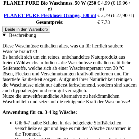
PLANET PURE Bio Waschnuss, 50 W (250
€ 4,99
(€ 19,96 /
g)
kg)
PLANET PURE Flecklöser Orange, 100 ml
€ 2,79
(€ 27,90 / l)
Gesamtpreis:
€ 7,78
Beide in den Warenkorb
Beschreibung
Diese Waschnüsse enthalten alles, was du für herrlich saubere
Wäsche brauchst!
Es handelt sich um ein reines, unbehandeltes Naturprodukt aus
freiem Wildwuchs in Indien - die Waschnüsse enthalten natürliche
Seifenstoffe, welche sich ab einer Waschtemperatur von 30 °C
lösen, Flecken und Verschmutzungen kraftvoll entfernen und für
fasertiefe Sauberkeit sorgen. Aufgrund ihrer Natürlichkeit reinigen
die Waschnüsse nicht nur äußerst farbschonend, sondern sind zudem
auch hypoallergen und sehr gut verträglich.
Nutze die umweltfreundliche Alternative zu herkömmlichen
Waschmitteln und setze auf die reinigende Kraft der Waschnüsse!
Anwendung für ca. 3-4 kg Wäsche:
Gib 6-7 halbe Schalen in das beigelegte Stoffsäckchen,
verschließe es gut und lege es mit der Wäsche zusammen in
die Trommel.