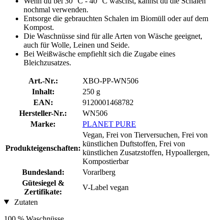
Wenn du bei 30 °C - 40 °C wäschst, kannst du die Schalen
nochmal verwenden.
Entsorge die gebrauchten Schalen im Biomüll oder auf dem
Kompost.
Die Waschnüsse sind für alle Arten von Wäsche geeignet,
auch für Wolle, Leinen und Seide.
Bei Weißwäsche empfiehlt sich die Zugabe eines
Bleichzusatzes.
Art.-Nr.:
XBO-PP-WN506
Inhalt:
250 g
EAN:
9120001468782
Hersteller-Nr.:
WN506
Marke:
PLANET PURE
Vegan, Frei von Tierversuchen, Frei von
künstlichen Duftstoffen, Frei von
Produkteigenschaften:
künstlichen Zusatzstoffen, Hypoallergen,
Kompostierbar
Bundesland:
Vorarlberg
Gütesiegel &
V-Label vegan
Zertifikate:
Zutaten
100 % Waschnüsse