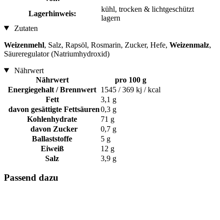
kühl, trocken & lichtgeschützt
Lagerhinweis:
lagern
Zutaten
Weizenmehl
, Salz, Rapsöl, Rosmarin, Zucker, Hefe,
Weizenmalz
,
Säureregulator (Natriumhydroxid)
Nährwert
Nährwert
pro 100 g
Energiegehalt / Brennwert
1545 / 369 kj / kcal
Fett
3,1 g
davon gesättigte Fettsäuren
0,3 g
Kohlenhydrate
71 g
davon Zucker
0,7 g
Ballaststoffe
5 g
Eiweiß
12 g
Salz
3,9 g
Passend dazu