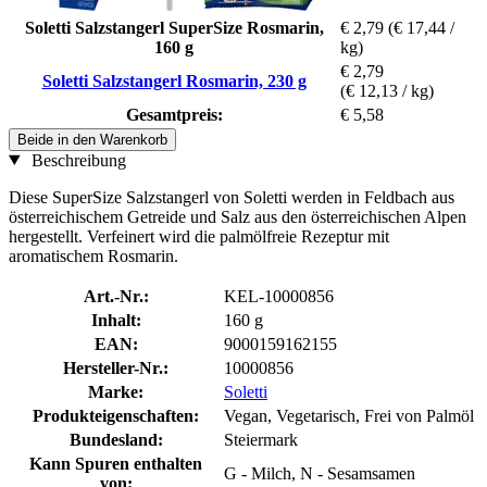
Soletti Salzstangerl SuperSize Rosmarin,
€ 2,79
(€ 17,44 /
160 g
kg)
€ 2,79
Soletti Salzstangerl Rosmarin, 230 g
(€ 12,13 / kg)
Gesamtpreis:
€ 5,58
Beide in den Warenkorb
Beschreibung
Diese SuperSize Salzstangerl von Soletti werden in Feldbach aus
österreichischem Getreide und Salz aus den österreichischen Alpen
hergestellt. Verfeinert wird die palmölfreie Rezeptur mit
aromatischem Rosmarin.
Art.-Nr.:
KEL-10000856
Inhalt:
160 g
EAN:
9000159162155
Hersteller-Nr.:
10000856
Marke:
Soletti
Produkteigenschaften:
Vegan, Vegetarisch, Frei von Palmöl
Bundesland:
Steiermark
Kann Spuren enthalten
G - Milch, N - Sesamsamen
von: