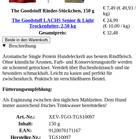
€ 7,49
(€ 49,93 /
The Goodstuff Rinder-Stückchen, 150 g
kg)
The Goodstuff LACHS Senior & Light
€ 24,99
Trockenfutter, 2,50 kg
(€ 10,00 / kg)
Gesamtpreis:
€ 32,48
Beide in den Warenkorb
Beschreibung
Aromatische Single Protein Hundeleckerli aus bestem Rindfleisch.
Ohne künstliche Aromen, Farb- und Konservierungsstoffe werden
sie schonend getrocknet. Veredelt über Buchenholzrauch sind sie
besonders schmackhaft. Leicht zu kauen und perfekt für
zwischendurch. Praktisch im verschließbaren Beutel.
Fütterungsempfehlung:
Als Ergänzung zwischen den täglichen Mahlzeiten. Dem Hund
immer ausreichend frisches Trinkwasser bereitstellen!
Art.-Nr.:
XEV-TGO-TGS10097
Inhalt:
150 g
EAN:
9120076171167
Hersteller-Nr.:
TGS10097