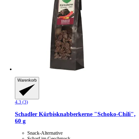
Warenkorb
4.3 (3)
Schadler
Kürbisknabberkerne "Schoko-​Chili",
60 g
Snack-Alternative
Scharf im Geschmack