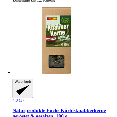
Zustellung bis 12. August
Warenkorb
4.0 (1)
Naturprodukte Fuchs
Kürbisknabberkerne
geröstet & gesalzen, 100 g