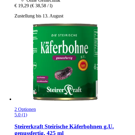
Ohne Gentechnik
€ 19,29
(€ 38,58 / l)
Zustellung bis 13. August
2 Optionen
5.0 (1)
Steirerkraft
Steirische Käferbohnen g.U.
genussfertig, 425 ml