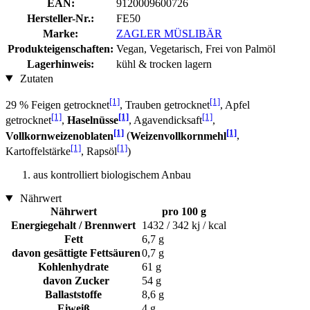
EAN:
9120009600726
Hersteller-Nr.:
FE50
Marke:
ZAGLER MÜSLIBÄR
Produkteigenschaften:
Vegan, Vegetarisch, Frei von Palmöl
Lagerhinweis:
kühl & trocken lagern
Zutaten
[1]
[1]
29 % Feigen getrocknet
, Trauben getrocknet
, Apfel
[1]
[1]
[1]
getrocknet
,
Haselnüsse
, Agavendicksaft
,
[1]
[1]
Vollkornweizenoblaten
(
Weizenvollkornmehl
,
[1]
[1]
Kartoffelstärke
, Rapsöl
)
aus kontrolliert biologischem Anbau
Nährwert
Nährwert
pro 100 g
Energiegehalt / Brennwert
1432 / 342 kj / kcal
Fett
6,7 g
davon gesättigte Fettsäuren
0,7 g
Kohlenhydrate
61 g
davon Zucker
54 g
Ballaststoffe
8,6 g
Eiweiß
4 g