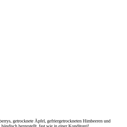
berrys, getrocknete Äpfel, gefriergetrockneten Himbeeren und
ndisch hergestellt, fast wie in einer Konditorei!