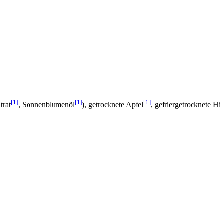
[1]
[1]
[1]
trat
, Sonnenblumenöl
), getrocknete Apfel
, gefriergetrocknete 