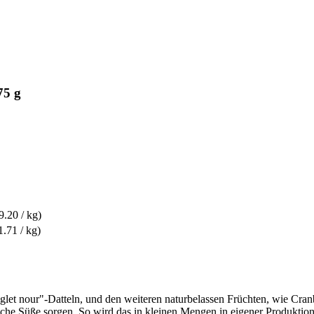
75 g
.20 / kg)
.71 / kg)
let nour"-Datteln, und den weiteren naturbelassen Früchten, wie Cran
e Süße sorgen. So wird das in kleinen Mengen in eigener Produktion hä