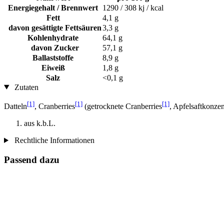
Energiegehalt / Brennwert
1290 / 308 kj / kcal
Fett
4,1 g
davon gesättigte Fettsäuren
3,3 g
Kohlenhydrate
64,1 g
davon Zucker
57,1 g
Ballaststoffe
8,9 g
Eiweiß
1,8 g
Salz
<0,1 g
Zutaten
[1]
[1]
[1]
Datteln
, Cranberries
(getrocknete Cranberries
, Apfelsaftkonzen
aus k.b.L.
Rechtliche Informationen
Passend dazu