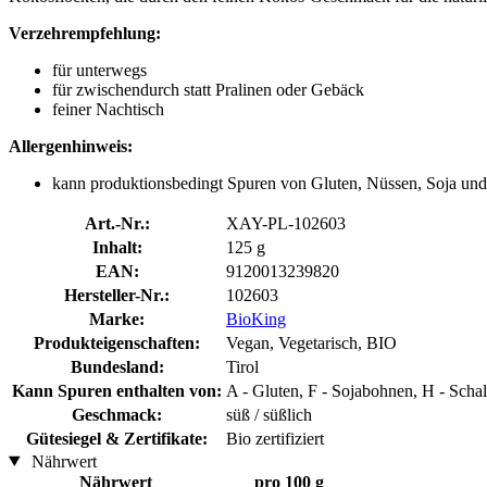
Verzehrempfehlung:
für unterwegs
für zwischendurch statt Pralinen oder Gebäck
feiner Nachtisch
Allergenhinweis:
kann produktionsbedingt Spuren von Gluten, Nüssen, Soja und
Art.-Nr.:
XAY-PL-102603
Inhalt:
125 g
EAN:
9120013239820
Hersteller-Nr.:
102603
Marke:
BioKing
Produkteigenschaften:
Vegan, Vegetarisch, BIO
Bundesland:
Tirol
Kann Spuren enthalten von:
A - Gluten, F - Sojabohnen, H - Scha
Geschmack:
süß / süßlich
Gütesiegel & Zertifikate:
Bio zertifiziert
Nährwert
Nährwert
pro 100 g