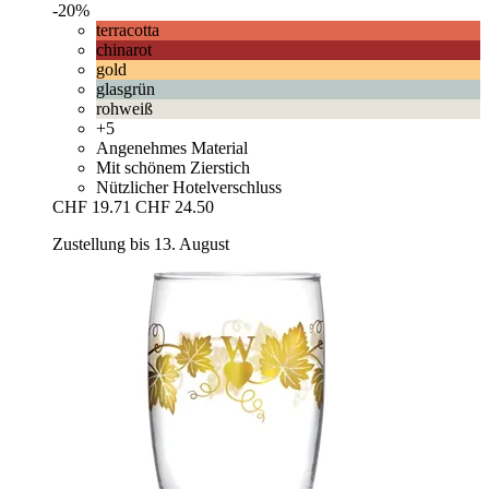
-20%
terracotta
chinarot
gold
glasgrün
rohweiß
+5
Angenehmes Material
Mit schönem Zierstich
Nützlicher Hotelverschluss
CHF 19.71
CHF 24.50
Zustellung bis 13. August