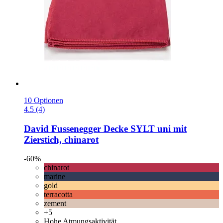
10 Optionen
4.5 (4)
David Fussenegger
Decke SYLT uni mit
Zierstich, chinarot
-60%
chinarot
marine
gold
terracotta
zement
+5
Hohe Atmungsaktivität