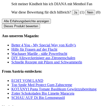
Seit meiner Kindheit bin ich DIANA mit Menthol Fan
War diese Bewertung für dich hilfreich?
(1)
(0)
Ja
Nein
Alle Erfahrungsberichte anzeigen
Dieses Produkt bewerten
Aus unserem Magazin:
Better 4 You - My Special Way von Kelly's
Hilfe für Frauen auf der Flucht
Wachauer Marille - süße Powerfrucht
DIY Allzweckreiniger aus Zitronenschalen
Schnelle Rezepte mit Pilzen und Schwammerln
From Austria entdecken:
ECHT VOM LAND
Top Smile Med Protect Gum Zahncreme
KOTÁNYI Pasta Tomate Basilikum Gewürzzubereitung
Zotter Schokoladen Bio Limette Maracuja
SCHAU AUF Di Bio Lemongrasöl