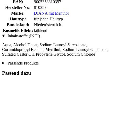
EAN:
9005358810357
Hersteller-Nr.:
810357
Marke:
DIANA mit Menthol
Hauttyp:
für jeden Hauttyp
Bundesland:
Niederösterreich
Kosmetik Effekt:
kühlend
Inhaltsstoffe (INCI)
Aqua, Alcohol Denat, Sodium Lauroyl Sarcosinate,
Cocamidopropyl Betaine,
Menthol
, Sodium Lauroyl Glutamate,
Sulfated Castor Oil, Propylene Glycol, Sodium Chloride
Passende Produkte
Passend dazu