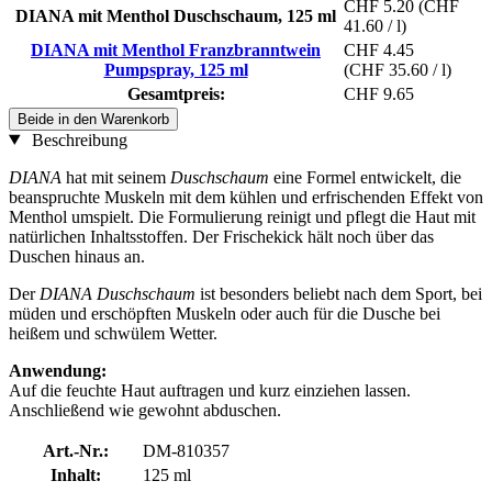
CHF 5.20
(CHF
DIANA mit Menthol Duschschaum, 125 ml
41.60 / l)
DIANA mit Menthol Franzbranntwein
CHF 4.45
Pumpspray, 125 ml
(CHF 35.60 / l)
Gesamtpreis:
CHF 9.65
Beide in den Warenkorb
Beschreibung
DIANA
hat mit seinem
Duschschaum
eine Formel entwickelt, die
beanspruchte Muskeln mit dem kühlen und erfrischenden Effekt von
Menthol umspielt. Die Formulierung reinigt und pflegt die Haut mit
natürlichen Inhaltsstoffen. Der Frischekick hält noch über das
Duschen hinaus an.
Der
DIANA Duschschaum
ist besonders beliebt nach dem Sport, bei
müden und erschöpften Muskeln oder auch für die Dusche bei
heißem und schwülem Wetter.
Anwendung:
Auf die feuchte Haut auftragen und kurz einziehen lassen.
Anschließend wie gewohnt abduschen.
Art.-Nr.:
DM-810357
Inhalt:
125 ml