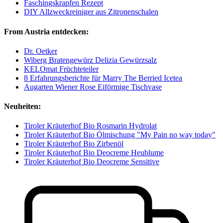
Faschingskrapfen Rezept
DIY Allzweckreiniger aus Zitronenschalen
From Austria entdecken:
Dr. Oetker
Wiberg Bratengewürz Delizia Gewürzsalz
KELOmat Früchteteiler
8 Erfahrungsberichte für Marry The Berried Icetea
Augarten Wiener Rose Eiförmige Tischvase
Neuheiten:
Tiroler Kräuterhof Bio Rosmarin Hydrolat
Tiroler Kräuterhof Bio Ölmischung "My Pain no way today"
Tiroler Kräuterhof Bio Zirbenöl
Tiroler Kräuterhof Bio Deocreme Heublume
Tiroler Kräuterhof Bio Deocreme Sensitive