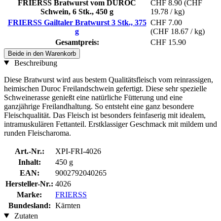
FRIERSS Bratwurst vom DUROC
CHF 8.90
(CHF
Schwein, 6 Stk., 450 g
19.78 / kg)
FRIERSS Gailtaler Bratwurst 3 Stk., 375
CHF 7.00
g
(CHF 18.67 / kg)
Gesamtpreis:
CHF 15.90
Beide in den Warenkorb
Beschreibung
Diese Bratwurst wird aus bestem Qualitätsfleisch vom reinrassigen,
heimischen Duroc Freilandschwein gefertigt. Diese sehr spezielle
Schweinerasse genießt eine natürliche Fütterung und eine
ganzjährige Freilandhaltung. So entsteht eine ganz besondere
Fleischqualität. Das Fleisch ist besonders feinfaserig mit idealem,
intramuskulären Fettanteil. Erstklassiger Geschmack mit mildem und
runden Fleischaroma.
Art.-Nr.:
XPI-FRI-4026
Inhalt:
450 g
EAN:
9002792040265
Hersteller-Nr.:
4026
Marke:
FRIERSS
Bundesland:
Kärnten
Zutaten