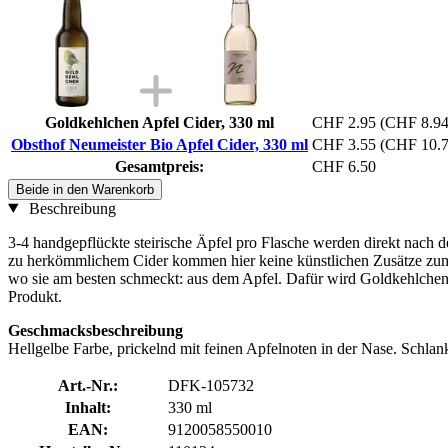
Goldkehlchen Apfel Cider, 330 ml
CHF 2.95
(CHF 8.94 
Obsthof Neumeister Bio Apfel Cider, 330 ml
CHF 3.55
(CHF 10.76
Gesamtpreis:
CHF 6.50
Beide in den Warenkorb
Beschreibung
3-4 handgepflückte steirische Äpfel pro Flasche werden direkt nach
zu herkömmlichem Cider kommen hier keine künstlichen Zusätze zum E
wo sie am besten schmeckt: aus dem Apfel. Dafür wird Goldkehlchen m
Produkt.
Geschmacksbeschreibung
Hellgelbe Farbe, prickelnd mit feinen Apfelnoten in der Nase. Schlank
Art.-Nr.:
DFK-105732
Inhalt:
330 ml
EAN:
9120058550010