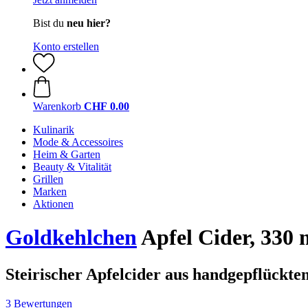
Bist du
neu hier?
Konto erstellen
Warenkorb
CHF 0.00
Kulinarik
Mode & Accessoires
Heim & Garten
Beauty & Vitalität
Grillen
Marken
Aktionen
Goldkehlchen
Apfel Cider, 330 
Steirischer Apfelcider aus handgepflückte
3 Bewertungen