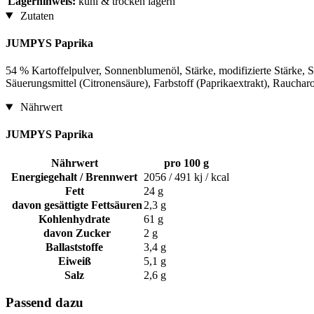
Lagerhinweis:
kühl & trocken lagern
Zutaten
JUMPYS Paprika
54 % Kartoffelpulver, Sonnenblumenöl, Stärke, modifizierte Stärke, 
Säuerungsmittel (Citronensäure), Farbstoff (Paprikaextrakt), Raucha
Nährwert
JUMPYS Paprika
Nährwert
pro 100 g
Energiegehalt / Brennwert
2056 / 491 kj / kcal
Fett
24 g
davon gesättigte Fettsäuren
2,3 g
Kohlenhydrate
61 g
davon Zucker
2 g
Ballaststoffe
3,4 g
Eiweiß
5,1 g
Salz
2,6 g
Passend dazu