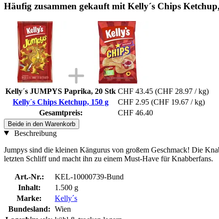
Häufig zusammen gekauft mit Kelly´s Chips Ketchup,
Kelly´s JUMPYS Paprika, 20 Stk
CHF 43.45
(CHF 28.97 / kg)
Kelly´s Chips Ketchup, 150 g
CHF 2.95
(CHF 19.67 / kg)
Gesamtpreis:
CHF 46.40
Beide in den Warenkorb
Beschreibung
Jumpys sind die kleinen Kängurus von großem Geschmack! Die Knabbe
letzten Schliff und macht ihn zu einem Must-Have für Knabberfans.
Art.-Nr.:
KEL-10000739-Bund
Inhalt:
1.500 g
Marke:
Kelly´s
Bundesland:
Wien