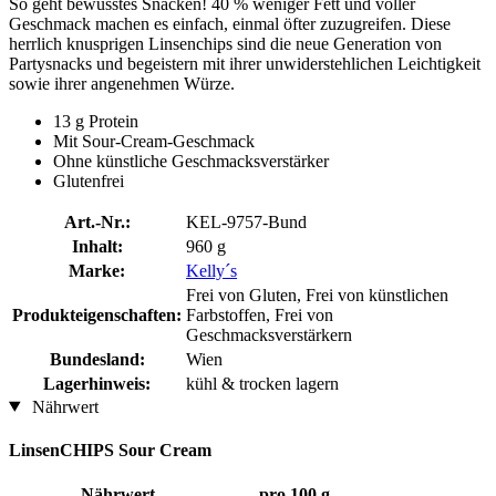
So geht bewusstes Snacken! 40 % weniger Fett und voller
Geschmack machen es einfach, einmal öfter zuzugreifen. Diese
herrlich knusprigen Linsenchips sind die neue Generation von
Partysnacks und begeistern mit ihrer unwiderstehlichen Leichtigkeit
sowie ihrer angenehmen Würze.
13 g Protein
Mit Sour-Cream-Geschmack
Ohne künstliche Geschmacksverstärker
Glutenfrei
Art.-Nr.:
KEL-9757-Bund
Inhalt:
960 g
Marke:
Kelly´s
Frei von Gluten, Frei von künstlichen
Produkteigenschaften:
Farbstoffen, Frei von
Geschmacksverstärkern
Bundesland:
Wien
Lagerhinweis:
kühl & trocken lagern
Nährwert
LinsenCHIPS Sour Cream
Nährwert
pro 100 g