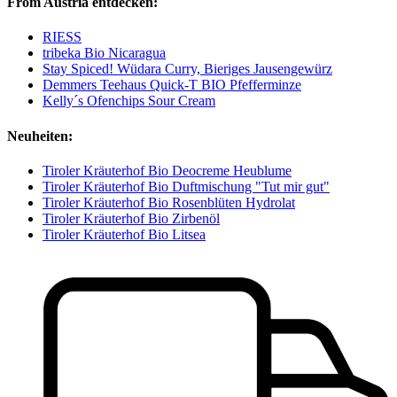
From Austria entdecken:
RIESS
tribeka Bio Nicaragua
Stay Spiced! Wüdara Curry, Bieriges Jausengewürz
Demmers Teehaus Quick-T BIO Pfefferminze
Kelly´s Ofenchips Sour Cream
Neuheiten:
Tiroler Kräuterhof Bio Deocreme Heublume
Tiroler Kräuterhof Bio Duftmischung "Tut mir gut"
Tiroler Kräuterhof Bio Rosenblüten Hydrolat
Tiroler Kräuterhof Bio Zirbenöl
Tiroler Kräuterhof Bio Litsea