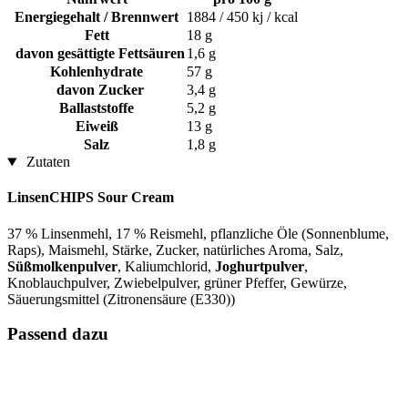
Energiegehalt / Brennwert
1884 / 450 kj / kcal
Fett
18 g
davon gesättigte Fettsäuren
1,6 g
Kohlenhydrate
57 g
davon Zucker
3,4 g
Ballaststoffe
5,2 g
Eiweiß
13 g
Salz
1,8 g
Zutaten
LinsenCHIPS Sour Cream
37 % Linsenmehl, 17 % Reismehl, pflanzliche Öle (Sonnenblume,
Raps), Maismehl, Stärke, Zucker, natürliches Aroma, Salz,
Süßmolkenpulver
, Kaliumchlorid,
Joghurtpulver
,
Knoblauchpulver, Zwiebelpulver, grüner Pfeffer, Gewürze,
Säuerungsmittel (Zitronensäure (E330))
Passend dazu