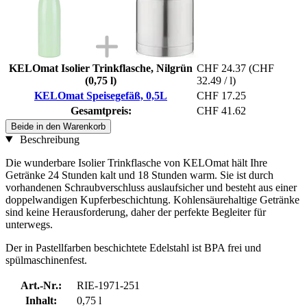
KELOmat Isolier Trinkflasche, Nilgrün
CHF 24.37
(CHF
(0,75 l)
32.49 / l)
KELOmat Speisegefäß, 0,5L
CHF 17.25
Gesamtpreis:
CHF 41.62
Beide in den Warenkorb
Beschreibung
Die wunderbare Isolier Trinkflasche von KELOmat hält Ihre
Getränke 24 Stunden kalt und 18 Stunden warm. Sie ist durch
vorhandenen Schraubverschluss auslaufsicher und besteht aus einer
doppelwandigen Kupferbeschichtung. Kohlensäurehaltige Getränke
sind keine Herausforderung, daher der perfekte Begleiter für
unterwegs.
Der in Pastellfarben beschichtete Edelstahl ist BPA frei und
spülmaschinenfest.
Art.-Nr.:
RIE-1971-251
Inhalt:
0,75 l