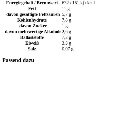
Energiegehalt / Brennwert
632 / 151 kj / kcal
Fett
11 g
davon gesättigte Fettsäuren
5,7 g
Kohlenhydrate
7,8 g
davon Zucker
1 g
davon mehrwertige Alkohole
2,6 g
Ballaststoffe
7,2 g
Eiweiß
3,3 g
Salz
0,07 g
Passend dazu