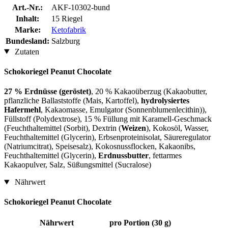
Art.-Nr.:
AKF-10302-bund
Inhalt:
15 Riegel
Marke:
Ketofabrik
Bundesland:
Salzburg
Zutaten
Schokoriegel Peanut Chocolate
27 % Erdnüsse (geröstet)
, 20 % Kakaoüberzug (Kakaobutter,
pflanzliche Ballaststoffe (Mais, Kartoffel),
hydrolysiertes
Hafermehl
, Kakaomasse, Emulgator (Sonnenblumenlecithin)),
Füllstoff (Polydextrose), 15 % Füllung mit Karamell-Geschmack
(Feuchthaltemittel (Sorbit), Dextrin (
Weizen
), Kokosöl, Wasser,
Feuchthaltemittel (Glycerin), Erbsenproteinisolat, Säureregulator
(Natriumcitrat), Speisesalz), Kokosnussflocken, Kakaonibs,
Feuchthaltemittel (Glycerin),
Erdnussbutter
, fettarmes
Kakaopulver, Salz, Süßungsmittel (Sucralose)
Nährwert
Schokoriegel Peanut Chocolate
Nährwert
pro Portion (30 g)