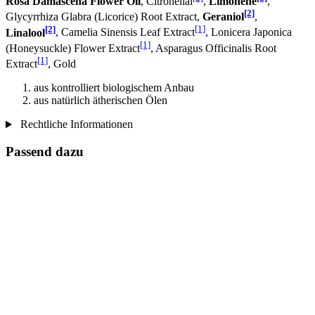
Rosa Damascena Flower Oil
, Citronellal
,
Limonene
,
[2]
Glycyrrhiza Glabra (Licorice) Root Extract,
Geraniol
,
[2]
[1]
Linalool
, Camelia Sinensis Leaf Extract
, Lonicera Japonica
[1]
(Honeysuckle) Flower Extract
, Asparagus Officinalis Root
[1]
Extract
, Gold
aus kontrolliert biologischem Anbau
aus natürlich ätherischen Ölen
Rechtliche Informationen
Passend dazu