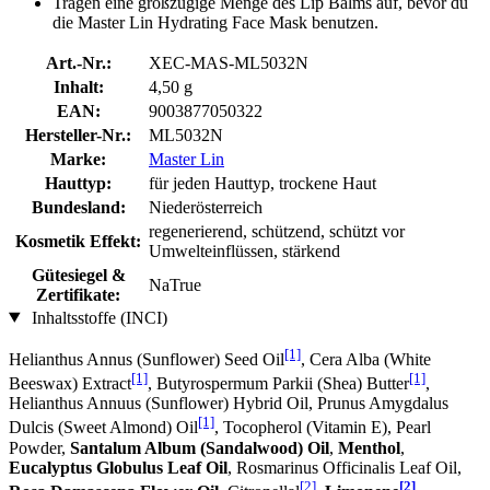
Tragen eine großzügige Menge des Lip Balms auf, bevor du
die Master Lin Hydrating Face Mask benutzen.
Art.-Nr.:
XEC-MAS-ML5032N
Inhalt:
4,50 g
EAN:
9003877050322
Hersteller-Nr.:
ML5032N
Marke:
Master Lin
Hauttyp:
für jeden Hauttyp, trockene Haut
Bundesland:
Niederösterreich
regenerierend, schützend, schützt vor
Kosmetik Effekt:
Umwelteinflüssen, stärkend
Gütesiegel &
NaTrue
Zertifikate:
Inhaltsstoffe (INCI)
[1]
Helianthus Annus (Sunflower) Seed Oil
, Cera Alba (White
[1]
[1]
Beeswax) Extract
, Butyrospermum Parkii (Shea) Butter
,
Helianthus Annuus (Sunflower) Hybrid Oil, Prunus Amygdalus
[1]
Dulcis (Sweet Almond) Oil
, Tocopherol (Vitamin E), Pearl
Powder,
Santalum Album (Sandalwood) Oil
,
Menthol
,
Eucalyptus Globulus Leaf Oil
, Rosmarinus Officinalis Leaf Oil,
[2]
[2]