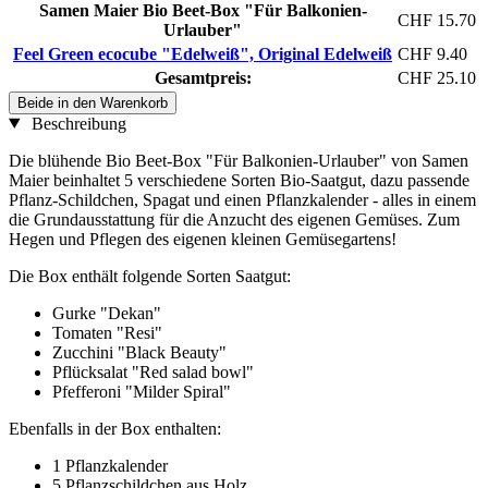
Samen Maier Bio Beet-Box "Für Balkonien-
CHF 15.70
Urlauber"
Feel Green ecocube "Edelweiß", Original Edelweiß
CHF 9.40
Gesamtpreis:
CHF 25.10
Beide in den Warenkorb
Beschreibung
Die blühende Bio Beet-Box "Für Balkonien-Urlauber" von Samen
Maier beinhaltet 5 verschiedene Sorten Bio-Saatgut, dazu passende
Pflanz-Schildchen, Spagat und einen Pflanzkalender - alles in einem
die Grundausstattung für die Anzucht des eigenen Gemüses. Zum
Hegen und Pflegen des eigenen kleinen Gemüsegartens!
Die Box enthält folgende Sorten Saatgut:
Gurke "Dekan"
Tomaten "Resi"
Zucchini "Black Beauty"
Pflücksalat "Red salad bowl"
Pfefferoni "Milder Spiral"
Ebenfalls in der Box enthalten:
1 Pflanzkalender
5 Pflanzschildchen aus Holz