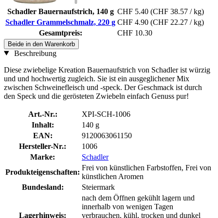
Schadler Bauernaufstrich, 140 g
CHF 5.40
(CHF 38.57 / kg)
Schadler Grammelschmalz, 220 g
CHF 4.90
(CHF 22.27 / kg)
Gesamtpreis:
CHF 10.30
Beide in den Warenkorb
Beschreibung
Diese zwiebelige Kreation Bauernaufstrich von Schadler ist würzig
und und hochwertig zugleich. Sie ist ein ausgeglichener Mix
zwischen Schweinefleisch und -speck. Der Geschmack ist durch
den Speck und die gerösteten Zwiebeln einfach Genuss pur!
Art.-Nr.:
XPI-SCH-1006
Inhalt:
140 g
EAN:
9120063061150
Hersteller-Nr.:
1006
Marke:
Schadler
Frei von künstlichen Farbstoffen, Frei von
Produkteigenschaften:
künstlichen Aromen
Bundesland:
Steiermark
nach dem Öffnen gekühlt lagern und
innerhalb von wenigen Tagen
Lagerhinweis:
verbrauchen, kühl, trocken und dunkel