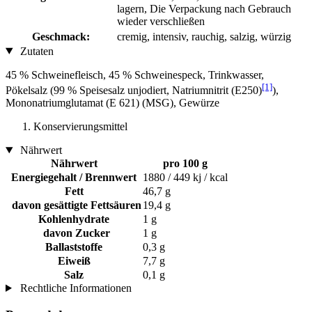
lagern, Die Verpackung nach Gebrauch
wieder verschließen
Geschmack:
cremig, intensiv, rauchig, salzig, würzig
Zutaten
45 % Schweinefleisch, 45 % Schweinespeck, Trinkwasser,
[1]
Pökelsalz (99 % Speisesalz unjodiert, Natriumnitrit (E250)
),
Mononatriumglutamat (E 621) (MSG), Gewürze
Konservierungsmittel
Nährwert
Nährwert
pro 100 g
Energiegehalt / Brennwert
1880 / 449 kj / kcal
Fett
46,7 g
davon gesättigte Fettsäuren
19,4 g
Kohlenhydrate
1 g
davon Zucker
1 g
Ballaststoffe
0,3 g
Eiweiß
7,7 g
Salz
0,1 g
Rechtliche Informationen