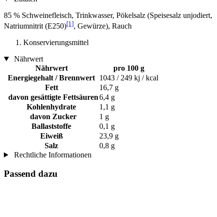
85 % Schweinefleisch, Trinkwasser, Pökelsalz (Speisesalz unjodiert,
[1]
Natriumnitrit (E250)
, Gewürze), Rauch
Konservierungsmittel
Nährwert
Nährwert
pro 100 g
Energiegehalt / Brennwert
1043 / 249 kj / kcal
Fett
16,7 g
davon gesättigte Fettsäuren
6,4 g
Kohlenhydrate
1,1 g
davon Zucker
1 g
Ballaststoffe
0,1 g
Eiweiß
23,9 g
Salz
0,8 g
Rechtliche Informationen
Passend dazu