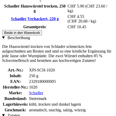
Schadler Hauswürstel trocken, 250
CHF 5.90
(CHF 23.60 /
g
kg)
CHF 4.55
Schadler Verhackert, 220 g
(CHF 20.68 / kg)
Gesamtpreis:
CHF 10.45
Beide in den Warenkorb
Beschreibung
Die Hauswürstel trocken von Schlader schmecken fein
aufgeschnitten am Besten und sind so eine köstliche Ergänzung für
jede Jause oder Wurstplatte. Die zwei Würstel enthalten 85 %
Schweinefleisch und bestehen aus hochwertigen Zutaten!
Art.-Nr.:
XPI-SCH-1020
Inhalt:
250 g
EAN:
2329180000005
Hersteller-Nr.:
1020
Marke:
Schadler
Bundesland:
Steiermark
Lagerhinweis:
kühl, trocken und dunkel lagern
Geschmack:
aromatisch, rauchig, salzig, würzig
Zutaten