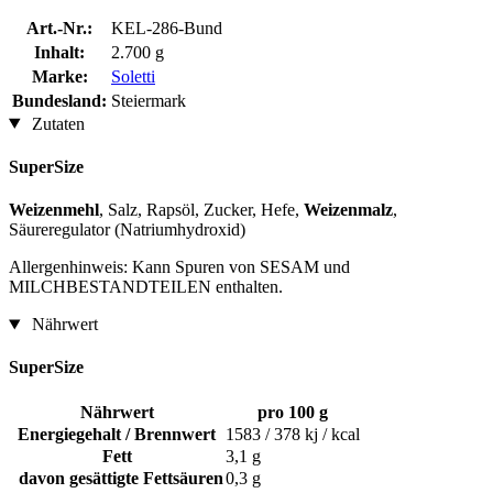
Art.-Nr.:
KEL-286-Bund
Inhalt:
2.700 g
Marke:
Soletti
Bundesland:
Steiermark
Zutaten
SuperSize
Weizenmehl
, Salz, Rapsöl, Zucker, Hefe,
Weizenmalz
,
Säureregulator (Natriumhydroxid)
Allergenhinweis: Kann Spuren von SESAM und
MILCHBESTANDTEILEN enthalten.
Nährwert
SuperSize
Nährwert
pro 100 g
Energiegehalt / Brennwert
1583 / 378 kj / kcal
Fett
3,1 g
davon gesättigte Fettsäuren
0,3 g