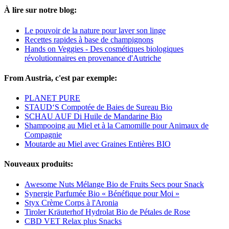
À lire sur notre blog:
Le pouvoir de la nature pour laver son linge
Recettes rapides à base de champignons
Hands on Veggies - Des cosmétiques biologiques
révolutionnaires en provenance d'Autriche
From Austria, c'est par exemple:
PLANET PURE
STAUD‘S Compotée de Baies de Sureau Bio
SCHAU AUF Di Huile de Mandarine Bio
Shampooing au Miel et à la Camomille pour Animaux de
Compagnie
Moutarde au Miel avec Graines Entières BIO
Nouveaux produits:
Awesome Nuts Mélange Bio de Fruits Secs pour Snack
Synergie Parfumée Bio « Bénéfique pour Moi »
Styx Crème Corps à l'Aronia
Tiroler Kräuterhof Hydrolat Bio de Pétales de Rose
CBD VET Relax plus Snacks