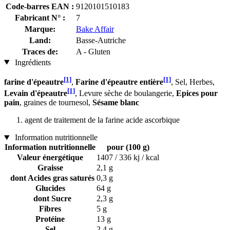
Code-barres EAN :
9120101510183
Fabricant N° :
7
Marque:
Bake Affair
Land:
Basse-Autriche
Traces de:
A - Gluten
Ingrédients
[1]
[1]
farine d'épeautre
,
Farine d'épeautre entière
, Sel, Herbes,
[1]
Levain d'épeautre
, Levure sèche de boulangerie,
Epices pour
pain
, graines de tournesol,
Sésame blanc
agent de traitement de la farine acide ascorbique
Information nutritionnelle
Information nutritionnelle
pour (100 g)
Valeur énergétique
1407 / 336 kj / kcal
Graisse
2,1 g
dont Acides gras saturés
0,3 g
Glucides
64 g
dont Sucre
2,3 g
Fibres
5 g
Protéine
13 g
Sel
2,4 g