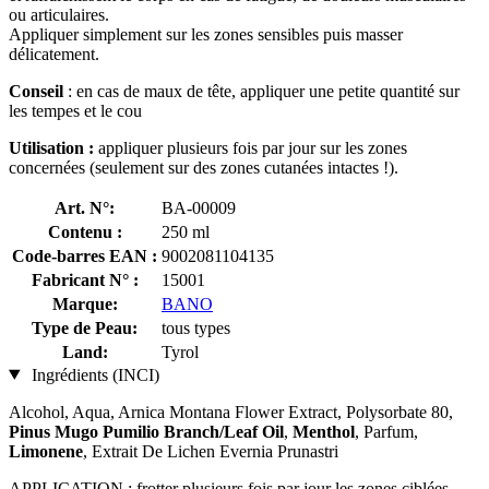
ou articulaires.
Appliquer simplement sur les zones sensibles puis masser
délicatement.
Conseil
: en cas de maux de tête, appliquer une petite quantité sur
les tempes et le cou
Utilisation :
appliquer plusieurs fois par jour sur les zones
concernées (seulement sur des zones cutanées intactes !).
Art. N°:
BA-00009
Contenu :
250 ml
Code-barres EAN :
9002081104135
Fabricant N° :
15001
Marque:
BANO
Type de Peau:
tous types
Land:
Tyrol
Ingrédients (INCI)
Alcohol, Aqua, Arnica Montana Flower Extract, Polysorbate 80,
Pinus Mugo Pumilio Branch/Leaf Oil
,
Menthol
, Parfum,
Limonene
, Extrait De Lichen Evernia Prunastri
APPLICATION : frotter plusieurs fois par jour les zones ciblées