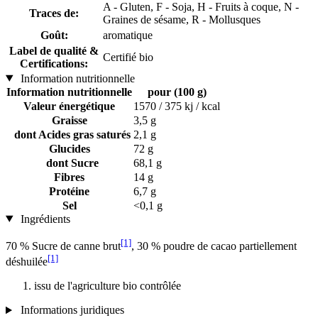
A - Gluten, F - Soja, H - Fruits à coque, N -
Traces de:
Graines de sésame, R - Mollusques
Goût:
aromatique
Label de qualité &
Certifié bio
Certifications:
Information nutritionnelle
Information nutritionnelle
pour (100 g)
Valeur énergétique
1570 / 375 kj / kcal
Graisse
3,5 g
dont Acides gras saturés
2,1 g
Glucides
72 g
dont Sucre
68,1 g
Fibres
14 g
Protéine
6,7 g
Sel
<0,1 g
Ingrédients
[1]
70 % Sucre de canne brut
, 30 % poudre de cacao partiellement
[1]
déshuilée
issu de l'agriculture bio contrôlée
Informations juridiques