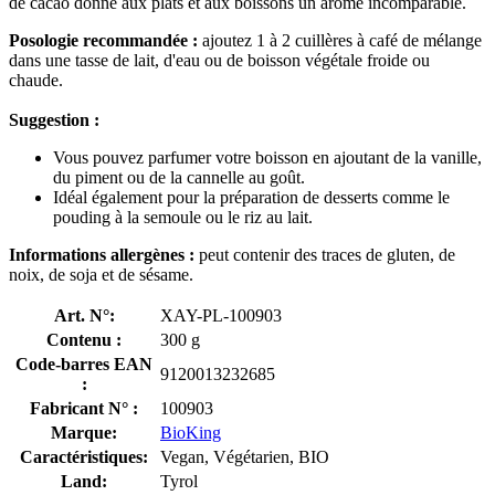
de cacao donne aux plats et aux boissons un arôme incomparable.
Posologie recommandée :
ajoutez 1 à 2 cuillères à café de mélange
dans une tasse de lait, d'eau ou de boisson végétale froide ou
chaude.
Suggestion :
Vous pouvez parfumer votre boisson en ajoutant de la vanille,
du piment ou de la cannelle au goût.
Idéal également pour la préparation de desserts comme le
pouding à la semoule ou le riz au lait.
Informations allergènes :
peut contenir des traces de gluten, de
noix, de soja et de sésame.
Art. N°:
XAY-PL-100903
Contenu :
300 g
Code-barres EAN
9120013232685
:
Fabricant N° :
100903
Marque:
BioKing
Caractéristiques:
Vegan, Végétarien, BIO
Land:
Tyrol