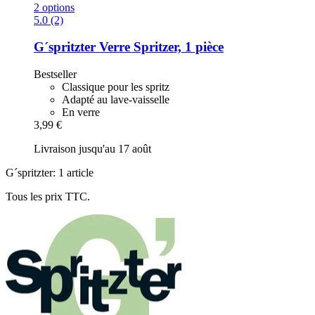
2 options
5.0 (2)
G´spritzter
Verre Spritzer, 1 pièce
Bestseller
Classique pour les spritz
Adapté au lave-vaisselle
En verre
3,99 €
Livraison jusqu'au 17 août
G´spritzter: 1 article
Tous les prix TTC.