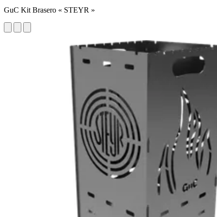
GuC Kit Brasero « STEYR »