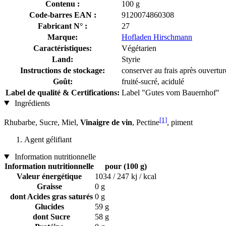
Contenu :
100 g
Code-barres EAN :
9120074860308
Fabricant N° :
27
Marque:
Hofladen Hirschmann
Caractéristiques:
Végétarien
Land:
Styrie
Instructions de stockage:
conserver au frais après ouvertur
Goût:
fruité-sucré, acidulé
Label de qualité & Certifications:
Label "Gutes vom Bauernhof"
Ingrédients
[1]
Rhubarbe, Sucre, Miel,
Vinaigre de vin
, Pectine
, piment
Agent gélifiant
Information nutritionnelle
Information nutritionnelle
pour (100 g)
Valeur énergétique
1034 / 247 kj / kcal
Graisse
0 g
dont Acides gras saturés
0 g
Glucides
59 g
dont Sucre
58 g