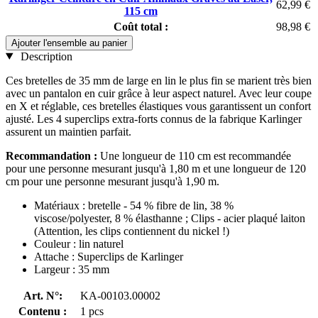
62,99 €
115 cm
Coût total :
98,98 €
Ajouter l'ensemble au panier
Description
Ces bretelles de 35 mm de large en lin le plus fin se marient très bien
avec un pantalon en cuir grâce à leur aspect naturel. Avec leur coupe
en X et réglable, ces bretelles élastiques vous garantissent un confort
ajusté. Les 4 superclips extra-forts connus de la fabrique Karlinger
assurent un maintien parfait.
Recommandation :
Une longueur de 110 cm est recommandée
pour une personne mesurant jusqu'à 1,80 m et une longueur de 120
cm pour une personne mesurant jusqu'à 1,90 m.
Matériaux : bretelle - 54 % fibre de lin, 38 %
viscose/polyester, 8 % élasthanne ; Clips - acier plaqué laiton
(Attention, les clips contiennent du nickel !)
Couleur : lin naturel
Attache : Superclips de Karlinger
Largeur : 35 mm
Art. N°:
KA-00103.00002
Contenu :
1 pcs