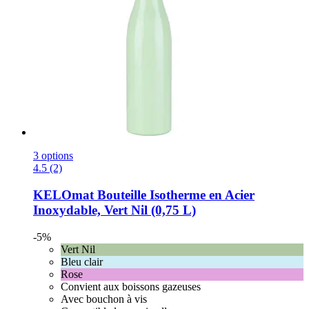
3 options
4.5 (2)
KELOmat
Bouteille Isotherme en Acier
Inoxydable, Vert Nil (0,75 L)
-5%
Vert Nil
Bleu clair
Rose
Convient aux boissons gazeuses
Avec bouchon à vis