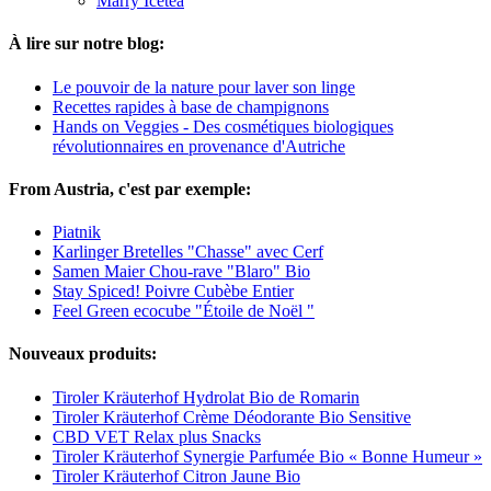
Marry Icetea
À lire sur notre blog:
Le pouvoir de la nature pour laver son linge
Recettes rapides à base de champignons
Hands on Veggies - Des cosmétiques biologiques
révolutionnaires en provenance d'Autriche
From Austria, c'est par exemple:
Piatnik
Karlinger Bretelles "Chasse" avec Cerf
Samen Maier Chou-rave "Blaro" Bio
Stay Spiced! Poivre Cubèbe Entier
Feel Green ecocube "Étoile de Noël "
Nouveaux produits:
Tiroler Kräuterhof Hydrolat Bio de Romarin
Tiroler Kräuterhof Crème Déodorante Bio Sensitive
CBD VET Relax plus Snacks
Tiroler Kräuterhof Synergie Parfumée Bio « Bonne Humeur »
Tiroler Kräuterhof Citron Jaune Bio