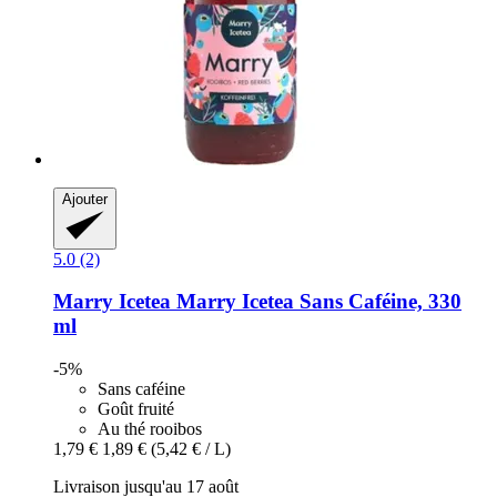
Ajouter
5.0 (2)
Marry Icetea
Marry Icetea Sans Caféine, 330
ml
-5%
Sans caféine
Goût fruité
Au thé rooibos
1,79 €
1,89 €
(5,42 € / L)
Livraison jusqu'au 17 août