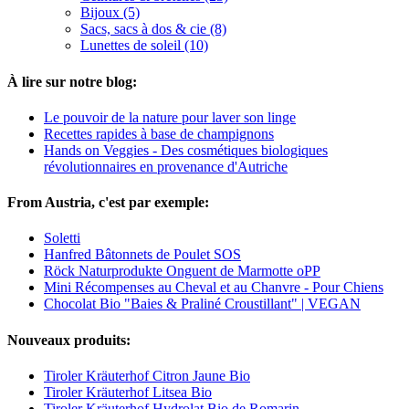
Bijoux (5)
Sacs, sacs à dos & cie (8)
Lunettes de soleil (10)
À lire sur notre blog:
Le pouvoir de la nature pour laver son linge
Recettes rapides à base de champignons
Hands on Veggies - Des cosmétiques biologiques
révolutionnaires en provenance d'Autriche
From Austria, c'est par exemple:
Soletti
Hanfred Bâtonnets de Poulet SOS
Röck Naturprodukte Onguent de Marmotte oPP
Mini Récompenses au Cheval et au Chanvre - Pour Chiens
Chocolat Bio "Baies & Praliné Croustillant" | VEGAN
Nouveaux produits:
Tiroler Kräuterhof Citron Jaune Bio
Tiroler Kräuterhof Litsea Bio
Tiroler Kräuterhof Hydrolat Bio de Romarin