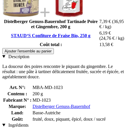
Distelberger Genuss-Bauernhof Tartinade Poire
7,39 €
(36,95
et Gingembre, 200 g
€ / kg)
6,19 €
STAUD‘S Confiture de Fraise Bio, 250 g
(24,76 € / kg)
Coût total :
13,58 €
Ajouter l'ensemble au panier
Description
La douceur des poires rencontre le piquant du gingembre. Le
résultat : une pâte à tartiner délicatement fruitée, sucrée et épicée, et
agréablement douce.
Art. N°:
MBA-MD-1023
Contenu :
200 g
Fabricant N° :
MD-1023
Marque:
Distelberger Genuss-Bauernhof
Land:
Basse-Autriche
Goût:
fruité, doux, piquant, épicé, doux / sucré
Ingrédients