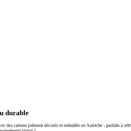
au durable
c des cartons joliment décorés et emballés en Autriche - parfaits à offri
 énormément plaisir !