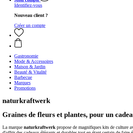
Identifiez-vous
Nouveau client ?
Créer un compte
Gastronomie
Mode & Accessoires
Maison & Jardin
Beauté & Vitalité
Barbecue
Marques
Promotions
naturkraftwerk
Graines de fleurs et plantes, pour un cade
La marque
naturkraftwerk
propose de magnifiques kits de culture ave
d'offrir des cadeaux élégants et durables tout en étant certain de faire