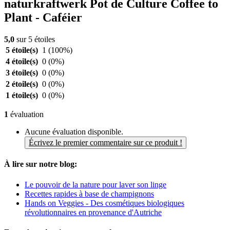
naturkraftwerk Pot de Culture Coffee to
Plant - Caféier
5,0
sur 5 étoiles
5 étoile(s)
1
(100%)
4 étoile(s)
0
(0%)
3 étoile(s)
0
(0%)
2 étoile(s)
0
(0%)
1 étoile(s)
0
(0%)
1
évaluation
Aucune évaluation disponible.
Écrivez le premier commentaire sur ce produit !
À lire sur notre blog:
Le pouvoir de la nature pour laver son linge
Recettes rapides à base de champignons
Hands on Veggies - Des cosmétiques biologiques
révolutionnaires en provenance d'Autriche